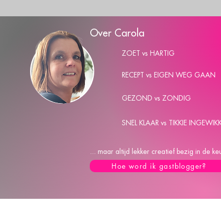
Over Carola
ZOET vs HARTIG
RECEPT vs EIGEN WEG GAAN
GEZOND vs ZONDIG
SNEL KLAAR vs TIKKIE INGEWIK
... maar altijd lekker creatief bezig in de 
Hoe word ik gastblogger?
C
A
R
O
Privacy Policy
Disclaimer
Overzicht