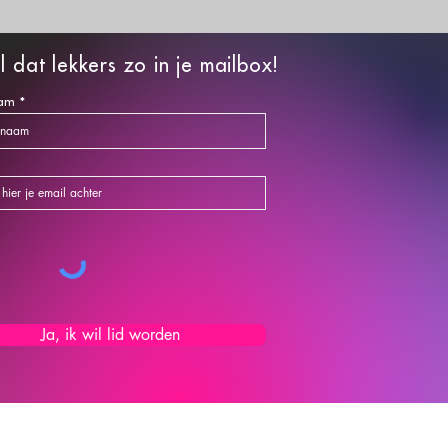
l dat lekkers zo in je mailbox!
am
Ja, ik wil lid worden
OETHOUDE
R
de Kamer van Koophandel onder nummer: 64248224.
©2026 Carola Bakt Zoethoudertjes