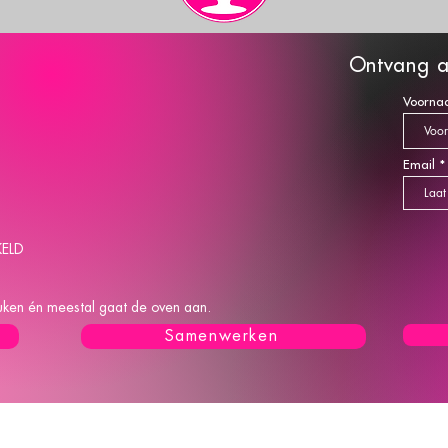
O
ntva
ng a
Voorna
Email
KELD
keuken én meestal gaat de oven aan.
Samenwerken
L
A
B
A
K
T Z
Carola Bakt Zoethoudertjes is ingeschreven bij 
 alle-post