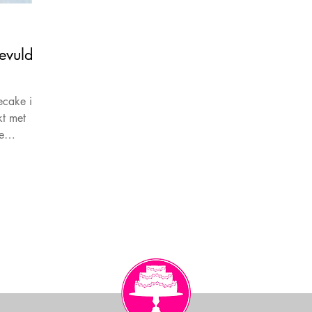
evuld
ecake is
t met
e