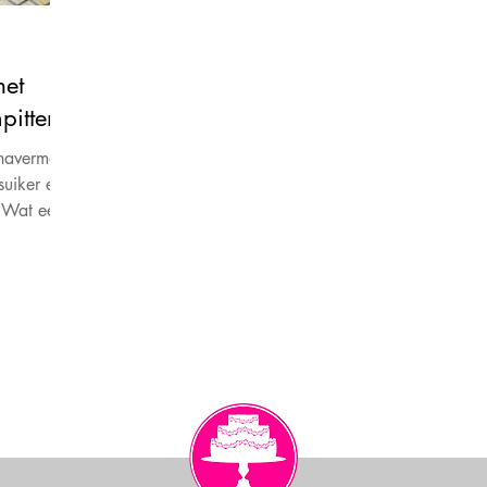
et
pitten
havermout
suiker en
. Wat een