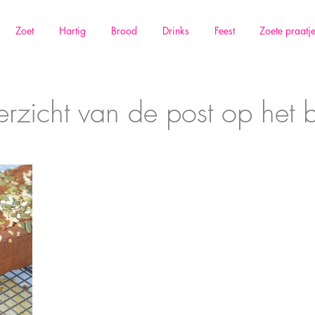
Zoet
Hartig
Brood
Drinks
Feest
Zoete praatj
rzicht van de post op het 