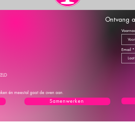
O
ntva
ng a
Voorna
Email
KELD
keuken én meestal gaat de oven aan.
Samenwerken
L
A
B
A
K
T Z
Carola Bakt Zoethoudertjes is ingeschreven bij 
 alle-post