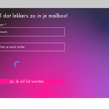
l dat lekkers zo in je mailbox!
am
Ja, ik wil lid worden
OETHOUDE
R
de Kamer van Koophandel onder nummer: 64248224.
©2026 Carola Bakt Zoethoudertjes