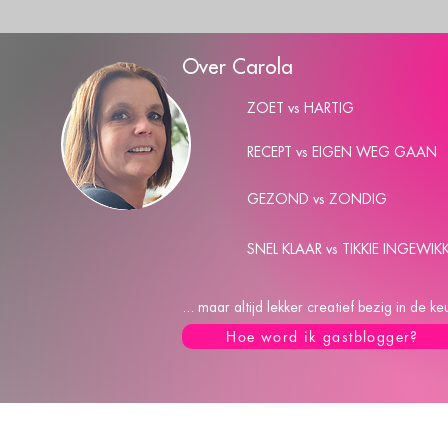
Over Carola
ZOET vs HARTIG
RECEPT vs EIGEN WEG GAAN
GEZOND vs ZONDIG
SNEL KLAAR vs TIKKIE INGEWIK
... maar altijd lekker creatief bezig in de 
Hoe word ik gastblogger?
C
A
R
O
Privacy Policy
Disclaimer
Overzicht