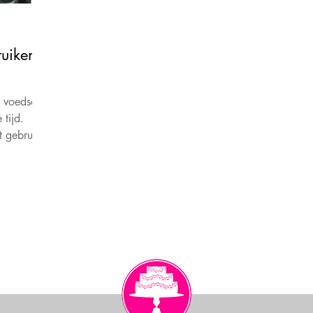
uiken
 voedsel
tijd.
t gebruik,