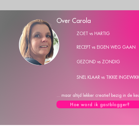
Over Carola
ZOET vs HARTIG
RECEPT vs EIGEN WEG GAAN
GEZOND vs ZONDIG
SNEL KLAAR vs TIKKIE INGEWIK
... maar altijd lekker creatief bezig in de 
Hoe word ik gastblogger?
C
A
R
O
Privacy Policy
Disclaimer
Overzicht