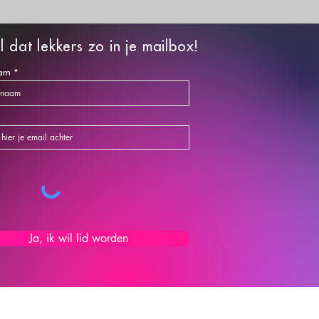
l dat lekkers zo in je mailbox!
am
Ja, ik wil lid worden
OETHOUDE
R
de Kamer van Koophandel onder nummer: 64248224.
©2026 Carola Bakt Zoethoudertjes