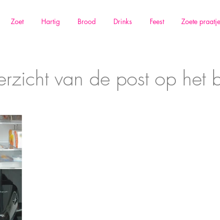
Zoet
Hartig
Brood
Drinks
Feest
Zoete praatj
rzicht van de post op het 