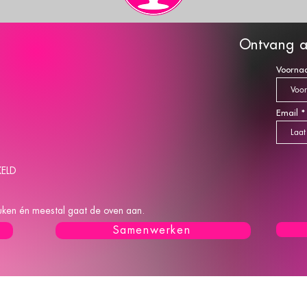
O
ntva
ng a
Voorna
Email
KELD
keuken én meestal gaat de oven aan.
Samenwerken
L
A
B
A
K
T Z
Carola Bakt Zoethoudertjes is ingeschreven bij 
 alle-post