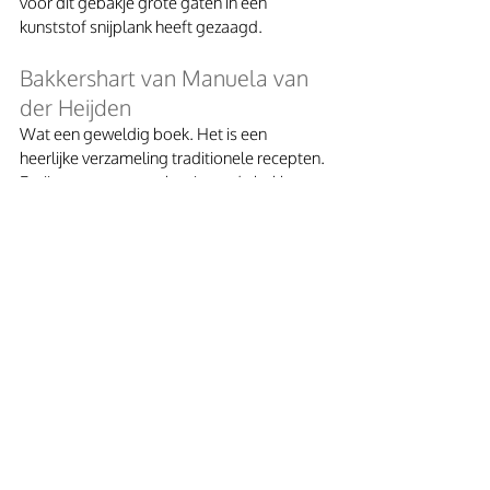
voor dit gebakje grote gaten in een 
kunststof snijplank heeft gezaagd. 
Bakkershart van Manuela van 
der Heijden
Wat een geweldig boek. Het is een 
heerlijke verzameling traditionele recepten. 
Er zijn recepten voor beginnende bakkers, 
maar er is ook veel uitdaging voor de 
thuisbakker die het leuk vindt om meer te 
leren. De recepten worden gevoed door 
prachtige fotografie. De verhalen zitten vol 
persoonlijke anekdotes; net als haar vader 
vroeger in zijn schriftje schreef. En zo is de 
cirkel weer rond. 
Bakkershart van Manuela van der Heijden 
bevat bevat Nederlands culinair erfgoed en 
is wat mij betreft een instant klassieker. Ik 
wist meteen waar in de boekenkast ik het 