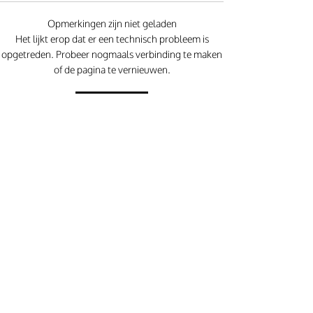
Opmerkingen zijn niet geladen
Jan Hagel koekjes alsof je
Red velvet cakej
Het lijkt erop dat er een technisch probleem is
ze bij de bakker hebt
Chantilly crème 
opgetreden. Probeer nogmaals verbinding te maken
gehaald
sprinkles
of de pagina te vernieuwen.
Vernieuwen
Over Carola
ZOET vs HARTIG
RECEPT vs EIGEN WEG GAAN