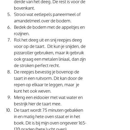
derde van het deeg. De rest is voor de 
bovenkant.
Strooi wat eetlepels paneermeel of 
amandelmeel over de bodem. 
Bedek de bodem met de appeltjes en 
rozijnen.
Rol het deeg uit en snij reepjes deeg 
voor op de taart.  Dit kun je snijden, de 
pizzaroller gebruiken, maar ik gebruik 
ook graag een metalen liniaal, dan zijn 
de stroken perfect recht.
De reepjes bevestig je bovenop de 
taart in een ruitvorm. Dit kan door de 
repen op elkaar te leggen, maar  je 
kunt het ook weven.
Meng een eidooier met wat water en 
bestrijk hier de taart mee.
De taart wordt 75 minuten gebakken 
in en matig hete oven staat er in het 
boek. Dit is bij mijn oven ongeveer 165-
170 graden (hete lucht oven).