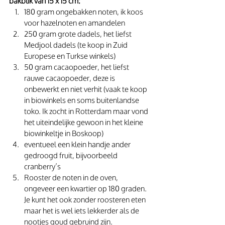
bakblik van 15 x 15 cm:
180 gram ongebakken noten, ik koos 
voor hazelnoten en amandelen
250 gram grote dadels, het liefst 
Medjool dadels (te koop in Zuid 
Europese en Turkse winkels)
50 gram cacaopoeder, het liefst 
rauwe cacaopoeder, deze is 
onbewerkt en niet verhit (vaak te koop 
in biowinkels en soms buitenlandse 
toko. Ik zocht in Rotterdam maar vond 
het uiteindelijke gewoon in het kleine 
biowinkeltje in Boskoop)
eventueel een klein handje ander 
gedroogd fruit, bijvoorbeeld 
cranberry’s
Rooster de noten in de oven, 
ongeveer een kwartier op 180 graden. 
Je kunt het ook zonder roosteren eten 
maar het is wel iets lekkerder als de 
nootjes goud gebruind zijn.