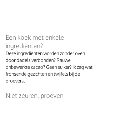
Een koek met enkele 
ingrediënten? 
Deze ingrediënten worden zonder oven 
door dadels verbonden? Rauwe 
onbewerkte cacao? Geen suiker? Ik zag wat 
fronsende gezichten en twijfels bij de 
proevers.
Niet zeuren, proeven
Hmmmm, super lekker. Zo’n koek waarvan 
je na een kwartier de smaak van cacao nog 
proeft in je mond.  Zet het espresso 
apparaat maar aan. Heerlijk bij zo’n lekker 
sterk kopje koffie.