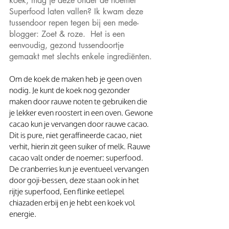
koek, mag je deze onder de noemer 
Superfood laten vallen? Ik kwam deze 
tussendoor repen tegen bij een mede-
blogger: Zoet & roze.  Het is een 
eenvoudig, gezond tussendoortje 
gemaakt met slechts enkele ingrediënten.
Om de koek de maken heb je geen oven 
nodig. Je kunt de koek nog gezonder 
maken door rauwe noten te gebruiken die 
je lekker even roostert in een oven. Gewone 
cacao kun je vervangen door rauwe cacao. 
Dit is pure, niet geraffineerde cacao, niet 
verhit, hierin zit geen suiker of melk. Rauwe 
cacao valt onder de noemer: superfood. 
De cranberries kun je eventueel vervangen 
door goji-bessen, deze staan ook in het 
rijtje superfood, Een flinke eetlepel 
chiazaden erbij en je hebt een koek vol 
energie.