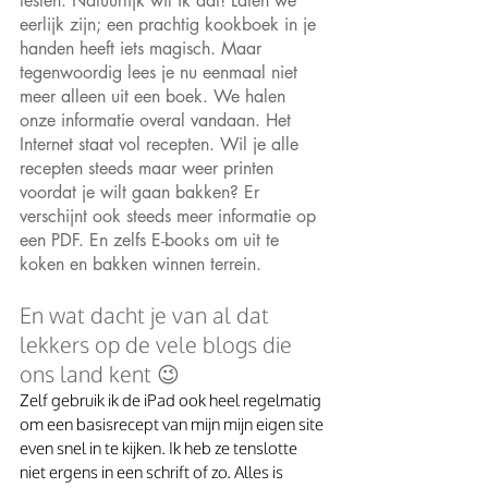
testen. Natuurlijk wil ik dat! Laten we 
eerlijk zijn; een prachtig kookboek in je 
handen heeft iets magisch. Maar 
tegenwoordig lees je nu eenmaal niet 
meer alleen uit een boek. We halen 
onze informatie overal vandaan. Het 
Internet staat vol recepten. Wil je alle 
recepten steeds maar weer printen 
voordat je wilt gaan bakken? Er 
verschijnt ook steeds meer informatie op 
een PDF. En zelfs E-books om uit te 
koken en bakken winnen terrein.
En wat dacht je van al dat 
lekkers op de vele blogs die 
ons land kent 😉
Zelf gebruik ik de iPad ook heel regelmatig 
om een basisrecept van mijn mijn eigen site 
even snel in te kijken. Ik heb ze tenslotte 
niet ergens in een schrift of zo. Alles is 