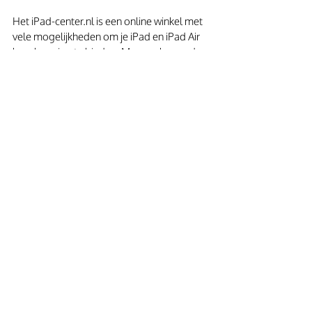
Het iPad-center.nl is een online winkel met 
vele mogelijkheden om je iPad en iPad Air 
bescherming te bieden. Maar ook voor de 
vele accessoires voor je iPad ben je hier op 
het goede adres! 
Gerelateerde posts