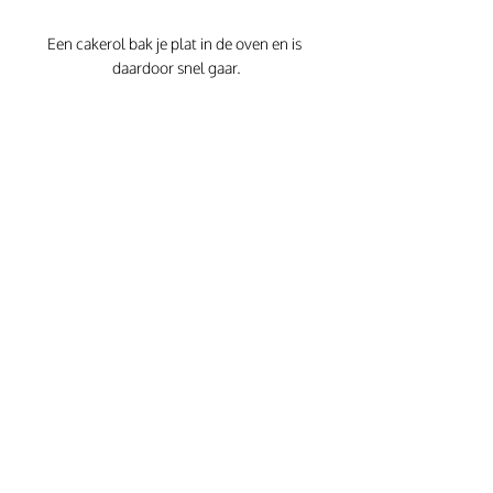
Een cakerol bak je plat in de oven en is 
daardoor snel gaar.
Laat met vooral jouw tips 
weten, maar ook je 
verzoeknummers. 
Recepten die minder energie gebruiken; 
dan denk ik aan koekjes, een plaatcake, 
cakerol, muffins of cupcakes, zoete 
kaneelrolletjes en no bake recepten. Welke 
recepten zou jij graag de komende tijd zien 
op Carola Bakt Zoethoudertjes?