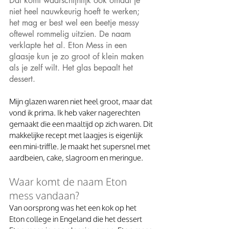
Dat komt waarschijnlijk ook omdat je 
niet heel nauwkeurig hoeft te werken; 
het mag er best wel een beetje messy 
oftewel rommelig uitzien. De naam 
verklapte het al. Eton Mess in een 
glaasje kun je zo groot of klein maken 
als je zelf wilt. Het glas bepaalt het 
dessert. 
Mijn glazen waren niet heel groot, maar dat 
vond ik prima. Ik heb vaker nagerechten 
gemaakt die een maaltijd op zich waren. Dit 
makkelijke recept met laagjes is eigenlijk 
een mini-triffle. Je maakt het supersnel met 
aardbeien, cake, slagroom en meringue. 
Waar komt de naam Eton 
mess vandaan? 
Van oorsprong was het een kok op het 
Eton college in Engeland die het dessert 