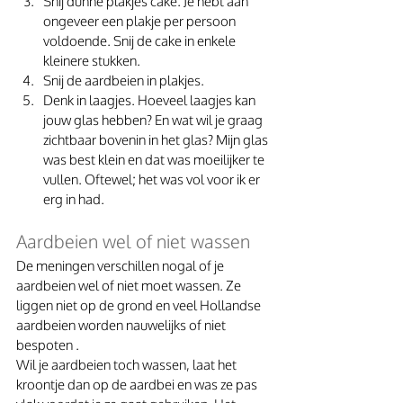
Snij dunne plakjes cake. Je hebt aan 
ongeveer een plakje per persoon 
voldoende. Snij de cake in enkele 
kleinere stukken.
Snij de aardbeien in plakjes.
Denk in laagjes. Hoeveel laagjes kan 
jouw glas hebben? En wat wil je graag 
zichtbaar bovenin in het glas? Mijn glas 
was best klein en dat was moeilijker te 
vullen. Oftewel; het was vol voor ik er 
erg in had. 
Aardbeien wel of niet wassen
De meningen verschillen nogal of je 
aardbeien wel of niet moet wassen. Ze 
liggen niet op de grond en veel Hollandse 
aardbeien worden nauwelijks of niet 
bespoten . 
Wil je aardbeien toch wassen, laat het 
kroontje dan op de aardbei en was ze pas 