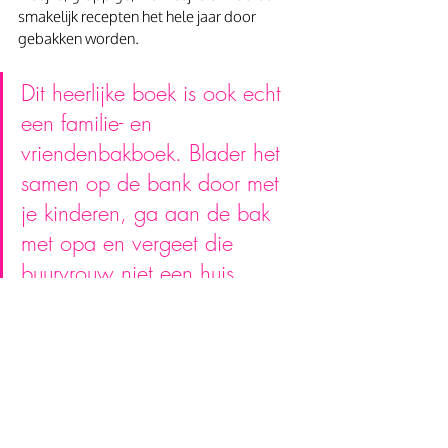
smakelijk recepten het hele jaar door 
gebakken worden.
Dit heerlijke boek is ook echt 
een familie- en 
vriendenbakboek. Blader het 
samen op de bank door met 
je kinderen, ga aan de bak 
met opa en vergeet die 
buurvrouw niet een huis 
verderop die zo veel alleen is. 
Een ideaal boek om iemand 
cadeau te doen of natuurlijk 
om zelf cadeau te krijgen. Zet 
hem bovenaan je wenslijstje!