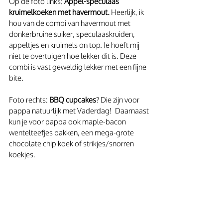
Op de foto links: 
Appel-speculaas 
kruimelkoeken met havermout.
 Heerlijk, ik 
hou van de combi van havermout met 
donkerbruine suiker, speculaaskruiden, 
appeltjes en kruimels on top. Je hoeft mij 
niet te overtuigen hoe lekker dit is. Deze 
combi is vast geweldig lekker met een fijne 
bite.
Foto rechts: 
BBQ cupcakes
? Die zijn voor 
pappa natuurlijk met Vaderdag!  Daarnaast 
kun je voor pappa ook maple-bacon 
wentelteefjes bakken, een mega-grote 
chocolate chip koek of strikjes/snorren 
koekjes.