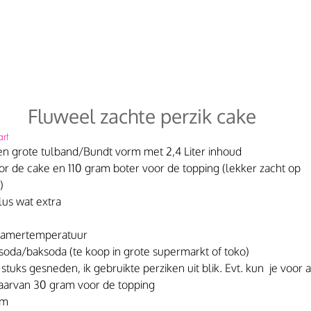
Fluweel zachte perzik cake
rt
en grote tulband/Bundt vorm met 2,4 Liter inhoud
r de cake en 110 gram boter voor de topping (lekker zacht op 
)
us wat extra
 kamertemperatuur
 soda/baksoda (te koop in grote supermarkt of toko)
stuks gesneden, ik gebruikte perziken uit blik. Evt. kun  je voor 
aarvan 30 gram voor de topping
om