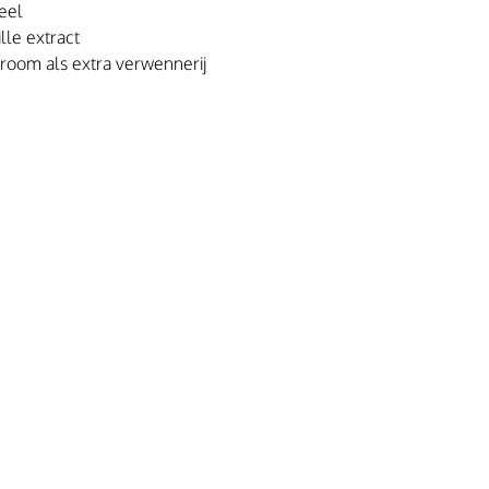
eel
lle extract
room als extra verwennerij 