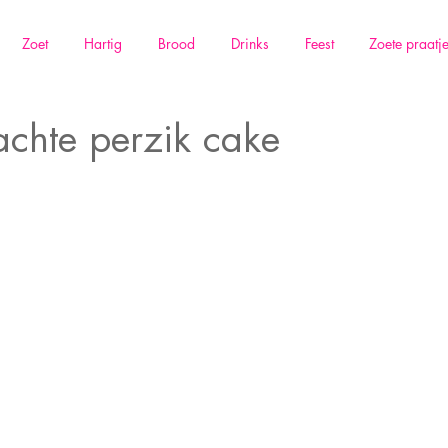
Zoet
Hartig
Brood
Drinks
Feest
Zoete praatj
achte perzik cake