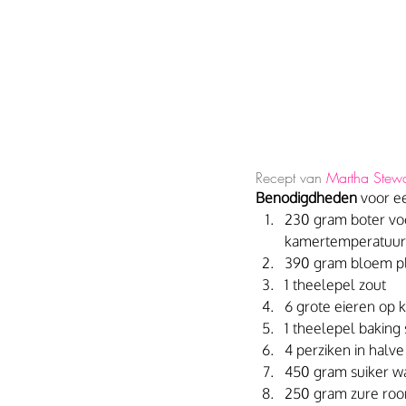
Recept van 
Martha Stewa
Benodigdheden
 voor e
230 gram boter voo
kamertemperatuur
390 gram bloem pl
1 theelepel zout
6 grote eieren op
1 theelepel baking
4 perziken in halve 
450 gram suiker w
250 gram zure ro