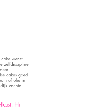
e cake wenst 
 zelfdiscipline 
 meer 
ndse cakes goed 
om of olie in 
rlijk zachte 
kast. Hij 