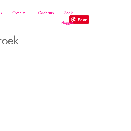
es
Over mij
Cadeaus
Zoek
Inloggen
roek