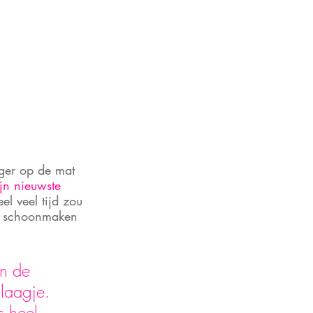
ger op de mat 
ijn nieuwste 
l veel tijd zou 
et schoonmaken 
n de 
laagje. 
s heel 