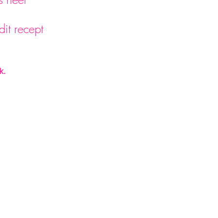
it recept 
k.