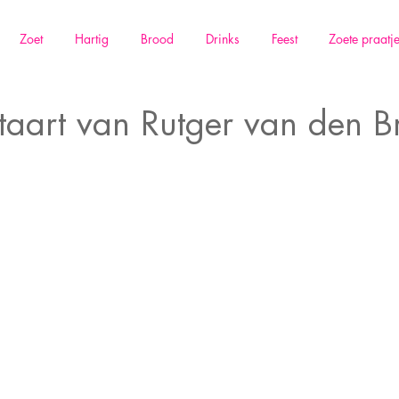
Zoet
Hartig
Brood
Drinks
Feest
Zoete praatj
aart van Rutger van den B