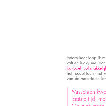
Iedere keer loop ik 
valt en lucky me; da
bakboek vol makkelij
het recept toch niet
van de materialen la
Misschien kwa
laatste tijd, 
Op zich geen r