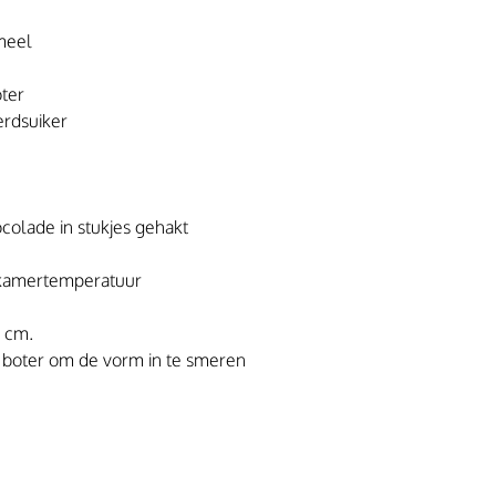
meel
ter
erdsuiker
olade in stukjes gehakt
 kamertemperatuur
 cm.
 boter om de vorm in te smeren