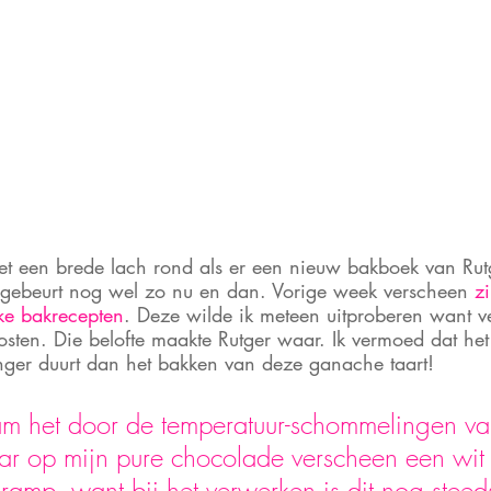
met een brede lach rond als er een nieuw bakboek van Rut
t gebeurt nog wel zo nu en dan. Vorige week verscheen 
z
ke bakrecepten
. Deze wilde ik meteen uitproberen want vee
 kosten. Die belofte maakte Rutger waar. Ik vermoed dat h
nger duurt dan het bakken van deze ganache taart!
m het door de temperatuur-schommelingen va
maar op mijn pure chocolade verscheen een wit 
amp, want bij het verwerken is dit nog steed