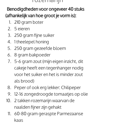
Benodigdheden voor ongeveer 40 stuks 
(afhankelijk van hoe groot je vorm is):
210 gram boter
5 eieren
250 gram fijne suiker
1 theelepel honing
250 gram gezeefde bloem
8 gram bakpoeder
5-6 gram zout (mijn eigen inzicht, dit 
cakeje heeft een tegenhanger nodig 
voor het suiker en het is minder zout 
als brood)
Peper of ook erg lekker: Chilipeper
12-16 zongedroogde tomaatjes op olie
2 takken rozemarijn waarvan de 
naalden fijner zijn gehakt
60-80 gram geraspte Parmezaanse 
kaas