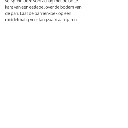
verspreid deze voorzichtig met de bolle 
kant van een eetlepel over de bodem van 
de pan. Laat de pannenkoek op een 
middelmatig vuur langzaam aan garen.
Als de bovenkant een beetje “droog” aan 
het worden is kan de pannenkoek gedraaid 
worden. Dit kun je doen met een 