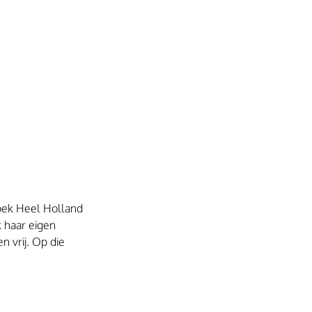
oek Heel Holland 
k haar eigen 
 vrij. Op die 