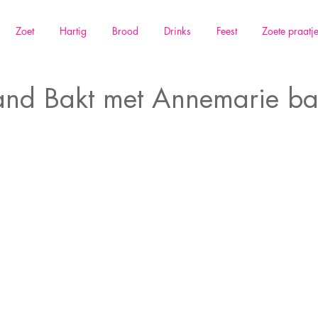
Zoet
Hartig
Brood
Drinks
Feest
Zoete praatj
and Bakt met Annemarie b