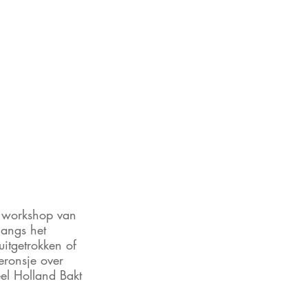
n workshop van 
angs het 
itgetrokken of 
ronsje over 
el Holland Bakt 