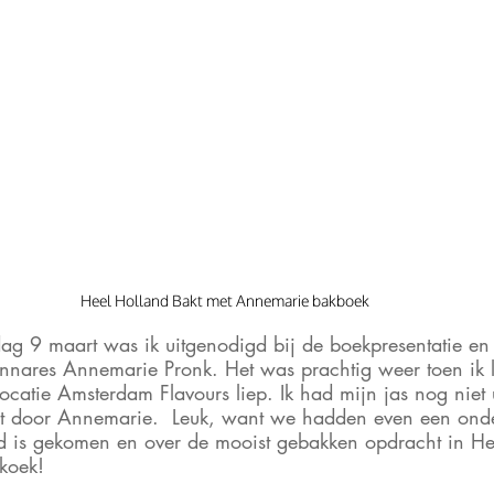
Heel Holland Bakt met Annemarie bakboek
ag 9 maart was ik uitgenodigd bij de boekpresentatie e
nnares Annemarie Pronk. Het was prachtig weer toen ik l
catie Amsterdam Flavours liep. Ik had mijn jas nog niet u
t door Annemarie.  Leuk, want we hadden even een onde
nd is gekomen en over de mooist gebakken opdracht in He
kkoek!