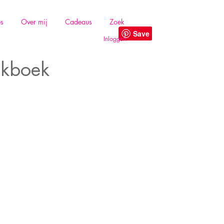
es
Over mij
Cadeaus
Zoek
Inloggen
akboek