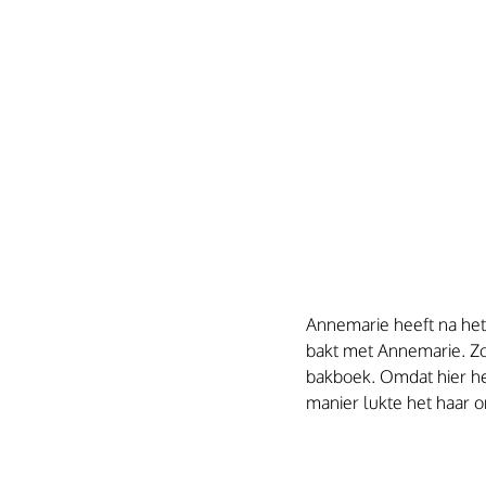
Annemarie heeft na he
bakt met Annemarie. Zo p
bakboek. Omdat hier hee
manier lukte het haar om