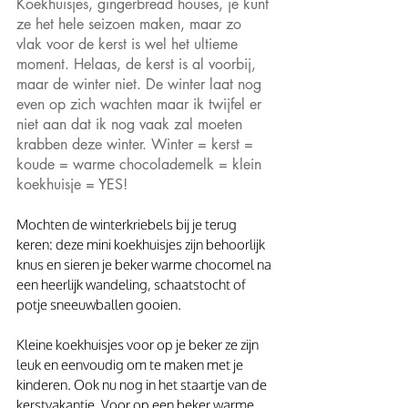
Koekhuisjes, gingerbread houses, je kunt 
ze het hele seizoen maken, maar zo 
vlak voor de kerst is wel het ultieme 
moment. Helaas, de kerst is al voorbij, 
maar de winter niet. De winter laat nog 
even op zich wachten maar ik twijfel er 
niet aan dat ik nog vaak zal moeten 
krabben deze winter. Winter = kerst = 
koude = warme chocolademelk = klein 
koekhuisje = YES! 
Mochten de winterkriebels bij je terug 
keren: deze mini koekhuisjes zijn behoorlijk 
knus en sieren je beker warme chocomel na 
een heerlijk wandeling, schaatstocht of 
potje sneeuwballen gooien.
Kleine koekhuisjes voor op je beker ze zijn 
leuk en eenvoudig om te maken met je 
kinderen. Ook nu nog in het staartje van de 
kerstvakantie. Voor op een beker warme 