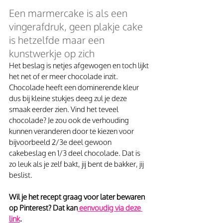
Een marmercake is als een 
vingerafdruk, geen plakje cake 
is hetzelfde maar een 
kunstwerkje op zich
Het beslag is netjes afgewogen en toch lijkt 
het net of er meer chocolade inzit. 
Chocolade heeft een dominerende kleur 
dus bij kleine stukjes deeg zul je deze 
smaak eerder zien. Vind het teveel 
chocolade? Je zou ook de verhouding 
kunnen veranderen door te kiezen voor 
bijvoorbeeld 2/3e deel gewoon 
cakebeslag en 1/3 deel chocolade. Dat is 
zo leuk als je zelf bakt, jij bent de bakker, jij 
beslist.
Wil je het recept graag voor later bewaren 
op Pinterest? Dat kan
 eenvoudig via deze 
link
.