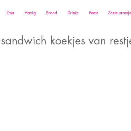
Zoet
Hartig
Brood
Drinks
Feest
Zoete praatj
sandwich koekjes van restje