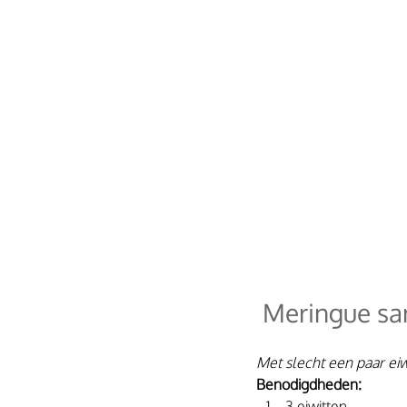
 Meringue sa
Met slecht een paar eiw
Benodigdheden: 
3 eiwitten