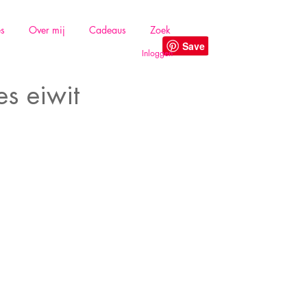
es
Over mij
Cadeaus
Zoek
Inloggen
s eiwit