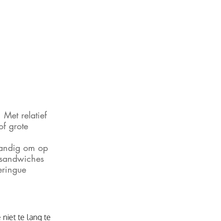
f grote 
 
Handig om op 
 sandwiches 
eringue 
niet te lang te 