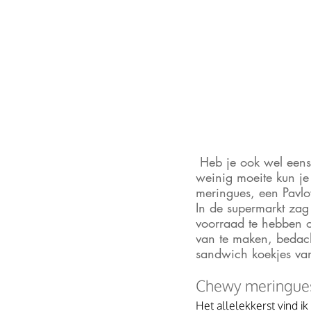
 Heb je ook wel eens eiwitten over en vind je het zonde om ze weg te gooien. Met relatief 
weinig moeite kun je
meringues, een Pavlov
In de supermarkt zag
voorraad te hebben o
van te maken, bedach
sandwich koekjes van 
Chewy meringues
Het allelekkerst vind ik