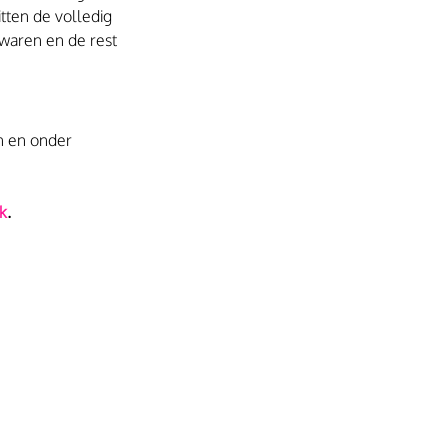
tten de volledig 
ewaren en de rest 
n en onder 
k
.