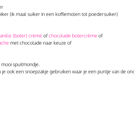
er
ker (ik maal suiker in een koffiemolen tot poedersuiker)
anille (boter) crème 
of 
chocolade botercrème
 of
ache
 met chocolade naar keuze of
 mooi spuitmondje.
n je ook een snoepzakje gebruiken waar je een puntje van de on