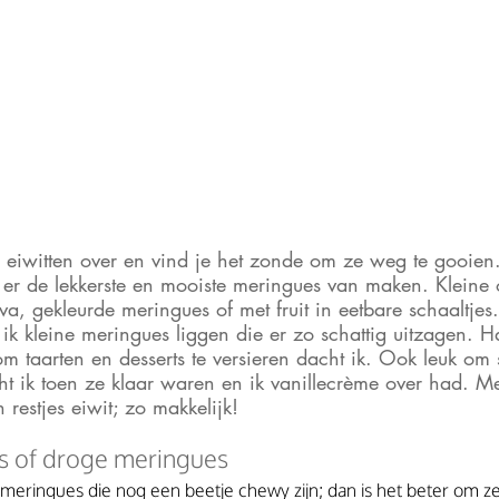
 er de lekkerste en mooiste meringues van maken. Kleine o
a, gekleurde meringues of met fruit in eetbare schaaltjes.
 ik kleine meringues liggen die er zo schattig uitzagen. 
m taarten en desserts te versieren dacht ik. Ook leuk om
t ik toen ze klaar waren en ik vanillecrème over had. M
restjes eiwit; zo makkelijk!
 of droge meringues
 meringues die nog een beetje chewy zijn; dan is het beter om ze 