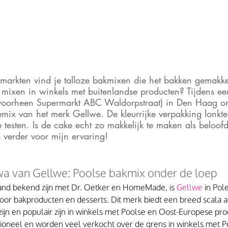
markten vind je talloze bakmixen die het bakken gemakke
 mixen in winkels met buitenlandse producten? Tijdens e
voorheen Supermarkt ABC Waldorpstraat) in Den Haag on
mix van het merk Gellwe. De kleurrijke verpakking lonkt
e testen. Is de cake echt zo makkelijk te maken als beloof
 verder voor mijn ervaring!
 van Gellwe: Poolse bakmix onder de loep
and bekend zijn met Dr. Oetker en HomeMade, is 
Gellwe 
in Pol
 bakproducten en desserts. Dit merk biedt een breed scala a
ijn en populair zijn in winkels met Poolse en Oost-Europese pr
itioneel en worden veel verkocht over de grens in winkels met 