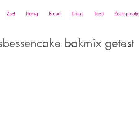
Zoet
Hartig
Brood
Drinks
Feest
Zoete praatj
sbessencake bakmix getest