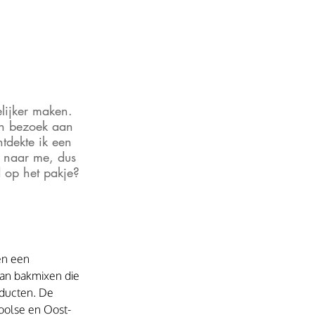
lijker maken. 
en bezoek aan 
tdekte ik een 
e naar me, dus 
d op het pakje? 
en een 
an bakmixen die 
oducten. De 
Poolse en Oost-