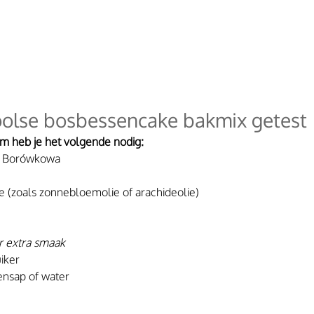
olse bosbessencake bakmix getest
m heb je het volgende nodig:
a Borówkowa 
ie (zoals zonnebloemolie of arachideolie)
r extra smaak
iker
ensap of water 