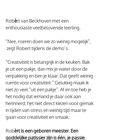
Rob
è
rt van Beckhoven met een 
enthousiaste veelbelovende leerling.
“Nee, roeren doen we zo weinig mogelijk”, 
 zegt Robert tijdens de demo’s.
“Creativiteit is belangrijk in de keuken. Bak 
je uit een pakje, dan mix je water door de 
verpakking en ben je klaar. Dat geeft weinig 
ruimte voor creativiteit.” Gelukkig maak ik 
niet zo veel “uit een pakje”. Af en toe heb je 
het nodig dat iemand je daar ook aan 
herinnerd; het niet direct kiezen voor gemak 
in tijden van stress en weinig tijd maar te 
gaan voor creativiteit en smaak.
Rob
èrt is een geboren meester. Een 
goddelijke patissier zijn is één, je passie 