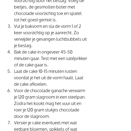
voorzichtig door het beslag. Voeg de 
bietjes, de gesmolten boter met 
chocolade voorzichtig toe en spatel 
tot het goed gemixt is.
Vul je bakvorm en sla de vorm 1 of 2 
keer voorzichtig op je aanrecht. Zo 
verwijder je gevangen luchtbubbels uit 
je beslag.
Bak de cake in ongeveer 45-50 
minuten gaar. Test met een satéprikker 
of de cake gaar is.
Laat de cake 10-15 minuten rusten 
voordat je het uit de vorm haalt. Laat 
de cake afkoelen.
Voor de chocolade ganache verwarm 
je 120 gram slagroom in een steelpan. 
Zodra het kookt mag het vuur uit en 
roer je 120 gram stukjes chocolade 
door de slagroom.
Versier je cake eventueel met wat 
eetbare bloemen, spikkels of wat 