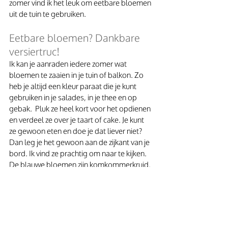
zomer vind ik het leuk om eetbare bloemen 
uit de tuin te gebruiken.
Eetbare bloemen? Dankbare 
versiertruc!
Ik kan je aanraden iedere zomer wat 
bloemen te zaaien in je tuin of balkon. Zo 
heb je altijd een kleur paraat die je kunt 
gebruiken in je salades, in je thee en op 
gebak.  Pluk ze heel kort voor het opdienen 
en verdeel ze over je taart of cake. Je kunt 
ze gewoon eten en doe je dat liever niet? 
Dan leg je het gewoon aan de zijkant van je 
bord. Ik vind ze prachtig om naar te kijken. 
De blauwe bloemen zijn komkommerkruid. 
De oranje bloem Oost Indische Kers. 
Verder zie je paarse viooltjes en groene 
puntjes aardbeien-munt.
Worteltjestaart is inmiddels een klassieker. 