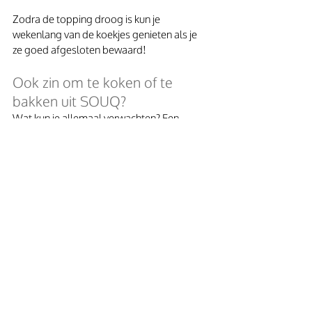
Zodra de topping droog is kun je 
wekenlang van de koekjes genieten als je 
ze goed afgesloten bewaard!
Ook zin om te koken of te 
bakken uit SOUQ?  
Wat kun je allemaal verwachten? Een 
review 
vind je hier.