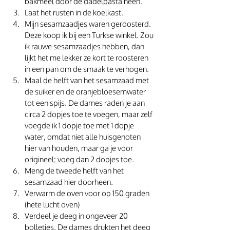
bakmeel door de dadelpasta heen.
Laat het rusten in de koelkast.
Mijn sesamzaadjes waren geroosterd. 
Deze koop ik bij een Turkse winkel. Zou 
ik rauwe sesamzaadjes hebben, dan 
lijkt het me lekker ze kort te roosteren 
in een pan om de smaak te verhogen.
Maal de helft van het sesamzaad met 
de suiker en de oranjebloesemwater 
tot een spijs. De dames raden je aan 
circa 2 dopjes toe te voegen, maar zelf 
voegde ik 1 dopje toe met 1 dopje 
water, omdat niet alle huisgenoten 
hier van houden, maar ga je voor 
origineel: voeg dan 2 dopjes toe. 
Meng de tweede helft van het 
sesamzaad hier doorheen.
Verwarm de oven voor op 150 graden 
(hete lucht oven)
Verdeel je deeg in ongeveer 20 
bolletjes. De dames drukten het deeg 