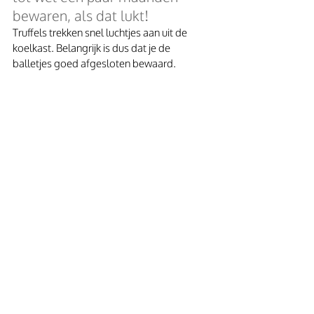
bewaren, als dat lukt!
Truffels trekken snel luchtjes aan uit de 
koelkast. Belangrijk is dus dat je de 
balletjes goed afgesloten bewaard.
Zoete lekkernijen van Gaitri Pagrach-
Chandra is een uitgave van 
Kosmos 
uitgevers
 is een boek vol heerlijke 
verrassingen. Verwacht geen grootse 
taarten, maar verwacht wel heel veel zoete 