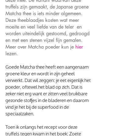
deze thee. De variant waarvan deze 
truffels zijn gemaakt, de Japanse groene 
Matcha thee is iets minder algemeen. 
Deze theeblaadjes kosten wat meer 
moeite en veel liefde van de teler  en 
worden uiteindelijk gestoomd, gedroogd 
en met een stenen vijzel fijn gemalen. 
Meer over Matcha poeder kun je 
hier 
lezen.
Goede Matcha thee heeft een aangenaam 
groene kleur en wordt in zijn geheel 
verwerkt. Dat wil zeggen: je eet eigenlijk het 
poeder, oftewel het blad op zich. Dat is 
zeker niet erg want er zitten veel bruikbare 
gezonde stofjes in de bladeren en daarom 
vind je het bij de superfood in de 
speciaalzaken.
Toen ik onlangs het recept voor deze 
truffels tegen kwam in het boek: Zoete 