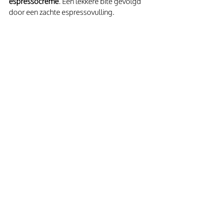
espressocrème
. Een lekkere bite gevolgd 
door een zachte espressovulling.