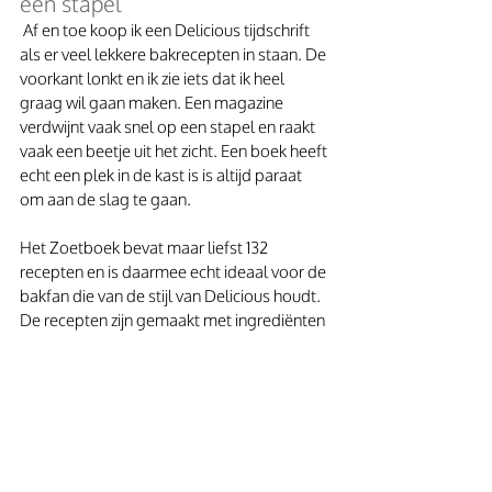
een stapel
 Af en toe koop ik een Delicious tijdschrift 
als er veel lekkere bakrecepten in staan. De 
voorkant lonkt en ik zie iets dat ik heel 
graag wil gaan maken. Een magazine 
verdwijnt vaak snel op een stapel en raakt 
vaak een beetje uit het zicht. Een boek heeft 
echt een plek in de kast is is altijd paraat 
om aan de slag te gaan.
Het Zoetboek bevat maar liefst 132 
recepten en is daarmee echt ideaal voor de 
bakfan die van de stijl van Delicious houdt. 
De recepten zijn gemaakt met ingrediënten 
die overal verkrijgbaar zijn in een jasje van 
puur visueel genot. De prijs van 17,99 vind ik 
dan ook heel netjes!
Tip: Ook een erg leuk cadeau 
om weg te geven en dan 