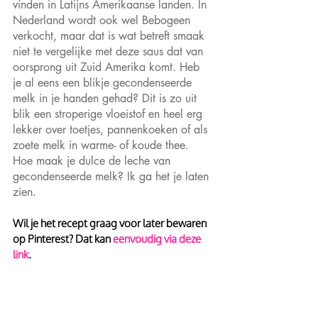
vinden in Latijns Amerikaanse landen. In 
Nederland wordt ook wel Bebogeen 
verkocht, maar dat is wat betreft smaak 
niet te vergelijke met deze saus dat van 
oorsprong uit Zuid Amerika komt. Heb 
je al eens een blikje gecondenseerde 
melk in je handen gehad? Dit is zo uit 
blik een stroperige vloeistof en heel erg 
lekker over toetjes, pannenkoeken of als 
zoete melk in warme- of koude thee. 
Hoe maak je dulce de leche van 
gecondenseerde melk? Ik ga het je laten 
zien. 
Wil je het recept graag voor later bewaren 
op Pinterest? Dat kan
 eenvoudig via deze 
link
.