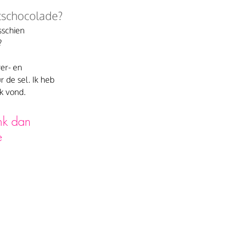
tschocolade?
sschien 
?
er- en 
 de sel. Ik heb 
uk vond.
nk dan 
e 