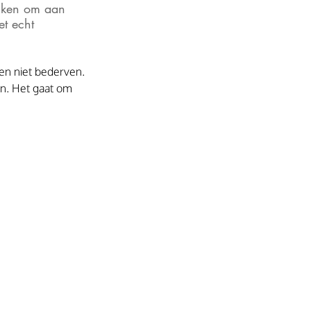
ruiken om aan 
t echt 
en niet bederven. 
en. Het gaat om 