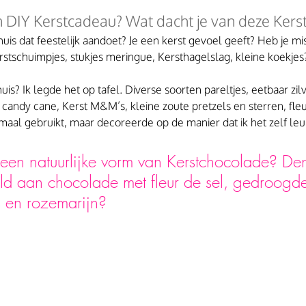
 DIY Kerstcadeau? Wat dacht je van deze Kers
huis dat feestelijk aandoet? Je een kerst gevoel geeft? Heb je mi
rstschuimpjes, stukjes meringue, Kersthagelslag, kleine koekjes
uis? Ik legde het op tafel. Diverse soorten pareltjes, eetbaar zilv
 candy cane, Kerst M&M’s, kleine zoute pretzels en sterren, fleur
lemaal gebruikt, maar decoreerde op de manier dat ik het zelf le
r een natuurlijke vorm van Kerstchocolade? De
ld aan chocolade met fleur de sel, gedroogd
s en rozemarijn?