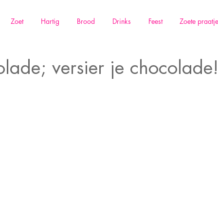
Zoet
Hartig
Brood
Drinks
Feest
Zoete praatj
olade; versier je chocolade