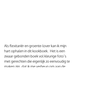
Als flexitariër en groente-lover kan ik mijn 
hart ophalen in dit kookboek.  Het is een 
zwaar gebonden boek vol kleurige foto’s 
met gerechten die eigenlijk zo eenvoudig te 
maken zijn, dat ik me verheug om aan de 
slag te gaan. Ben jij niet zo’n kok? Geen 
paniek, bij deze inspirerende recepten hoef 
je niet urenlang in de keuken te staan.