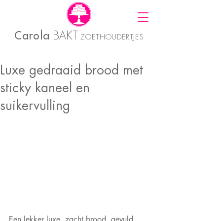
Carola
BAKT
ZOETHOUDERTJES
Luxe gedraaid brood met
sticky kaneel en
suikervulling
Een lekker luxe, zacht brood, gevuld 