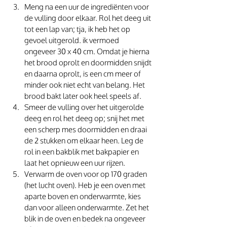
Meng na een uur de ingrediënten voor 
de vulling door elkaar. Rol het deeg uit 
tot een lap van; tja, ik heb het op 
gevoel uitgerold. ik vermoed 
ongeveer 30 x 40 cm. Omdat je hierna 
het brood oprolt en doormidden snijdt 
en daarna oprolt, is een cm meer of 
minder ook niet echt van belang. Het 
brood bakt later ook heel speels af.
Smeer de vulling over het uitgerolde 
deeg en rol het deeg op; snij het met 
een scherp mes doormidden en draai 
de 2 stukken om elkaar heen. Leg de 
rol in een bakblik met bakpapier en 
laat het opnieuw een uur rijzen.
Verwarm de oven voor op 170 graden 
(het lucht oven). Heb je een oven met 
aparte boven en onderwarmte, kies 
dan voor alleen onderwarmte. Zet het 
blik in de oven en bedek na ongeveer 