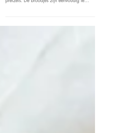
kaneelsuiker
Pretzel knoop broodjes met kaneelsuiker zijn
een heerlijke variatie op de klassieke Duitse
pretzels. De broodjes zijn eenvoudig te
maken.