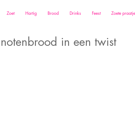
Zoet
Hartig
Brood
Drinks
Feest
Zoete praatj
dnotenbrood in een twist