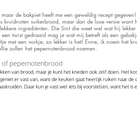
 maar de bakpiet heeft me een geweldig recept gegeven! 
aas kruidnoten suikerbrood, maar dan de luxe versie want h
lekkere ingrediënten. Die Sint die weet wel wat hij lekker 
 een twist gedraaid mag je wat mij betreft als een gebakj
tje met een vorkje; zo lekker is het! Enne, ik noem het k
llie zullen het pepernotenbrood noemen.
 of pepernotenbrood 
akken van brood, maar je kunt het kneden ook zelf doen. Het kost
 geniet er vast van, want de keuken gaat heerlijk ruiken naar de 
askruiden. Daar kun je vast wel iets bij voorstellen, want het is 