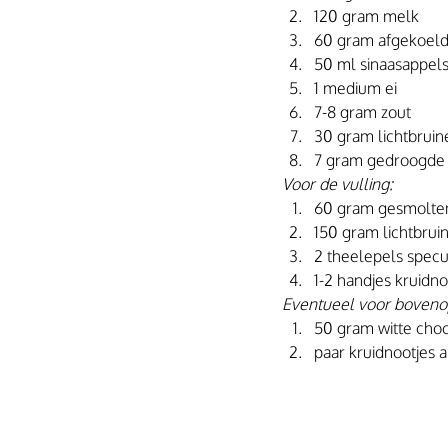
120 gram melk
60 gram afgekoeld
50 ml sinaasappel
1 medium ei
7-8 gram zout
30 gram lichtbruin
7 gram gedroogde gi
Voor de vulling:
60 gram gesmolten
150 gram lichtbrui
2 theelepels specu
1-2 handjes kruidno
Eventueel voor boveno
50 gram witte choc
paar kruidnootjes a