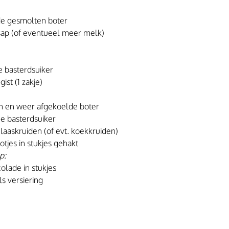
e gesmolten boter
sap (of eventueel meer melk)
e basterdsuiker
st (1 zakje)
 en weer afgekoelde boter
ne basterdsuiker
laaskruiden (of evt. koekkruiden)
otjes in stukjes gehakt
p:
olade in stukjes
ls versiering