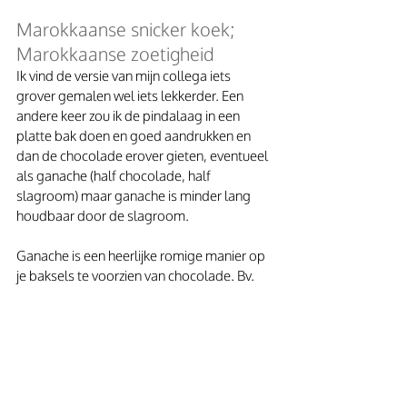
Marokkaanse snicker koek; 
Marokkaanse zoetigheid
Ik vind de versie van mijn collega iets 
grover gemalen wel iets lekkerder. Een 
andere keer zou ik de pindalaag in een 
platte bak doen en goed aandrukken en 
dan de chocolade erover gieten, eventueel 
als ganache (half chocolade, half 
slagroom) maar ganache is minder lang 
houdbaar door de slagroom.
Ganache is een heerlijke romige manier op 
je baksels te voorzien van chocolade. Bv. 
ook heerlijk op moorkoppen. Ganache; ik 
zet ze op mijn to do list.
Na een paar dagen werd de chocolade van 
mijn versie zacht en ging meer op het 
origineel; de gekregen versie lijken. Mijn 