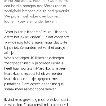
in het ziekenhuis. Heel lief kwam ze me 
een bordje brengen met Marokkaanse 
zoetigheid brengen die ze had gemaakt. 
We praten wel vaker over bakken, 
taarten, koekje en ander lekkernij. 
“Voor jou en je kinderen”, zei ze.  “Ik hoop 
dat ze het lekker vinden”.  En dat vonden ze; 
 ik wilde nog foto’s maken maar dat lukte 
bijna niet. Ze konden niet van het bordje 
afblijven.
Wat is het eigenlijk? Ik ken de gekregen 
zoetigheden niet. Mijn collega Kenza is 
heeft haar wortels in Marokko, is het een 
Marokkaans recept? Ik heb wel eerder 
Marokkaanse koekjes gegeten met 
pindakaas. Deze echter  deden me qua 
smaak meer aan bonbons denken.
Ik vind ze zo geweldig mooi en lekker dat ik 
ze wil delen. En dat terwijl mijn collega zich 