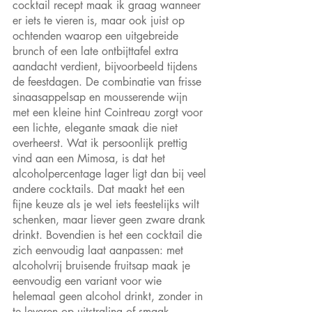
cocktail recept maak ik graag wanneer 
er iets te vieren is, maar ook juist op 
ochtenden waarop een uitgebreide 
brunch of een late ontbijt­tafel extra 
aandacht verdient, bijvoorbeeld tijdens 
de feestdagen. De combinatie van frisse 
sinaasappelsap en mousserende wijn 
met een kleine hint Cointreau zorgt voor 
een lichte, elegante smaak die niet 
overheerst. Wat ik persoonlijk prettig 
vind aan een Mimosa, is dat het 
alcoholpercentage lager ligt dan bij veel 
andere cocktails. Dat maakt het een 
fijne keuze als je wel iets feestelijks wilt 
schenken, maar liever geen zware drank 
drinkt. Bovendien is het een cocktail die 
zich eenvoudig laat aanpassen: met 
alcoholvrij bruisende fruitsap maak je 
eenvoudig een variant voor wie 
helemaal geen alcohol drinkt, zonder in 
te leveren op uitstraling of smaak.