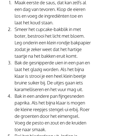
Maak eerste de saus, dat kan zelfs al 
een dag van tevoren. Klop de eieren 
los en voeg de ingrediënten toe en 
laat het koud staan. 
Smeer het cupcake-bakblik in met 
boter, bestrooi het licht met bloem. 
Leg onderin een klein rondje bakpapier 
zodat je zeker weet dat het hartige 
taartje na het bakken eruit komt. 
Bak de gesnipperde uien in een pan en 
laat het glazig worden. Als het bijna 
klaar is strooi je een heel klein beetje 
bruine suiker bij. De uitjes gaan iets 
karamelliseren en het vuur mag uit. 
Bak in een andere pan fijngesneden 
paprika. Als het bijna klaar is mogen 
de kleine reepjes stengel-ui erbij. Roer 
de groenten door het eimengsel. 
Voeg de pesto en zout en de kruiden 
toe naar smaak. 