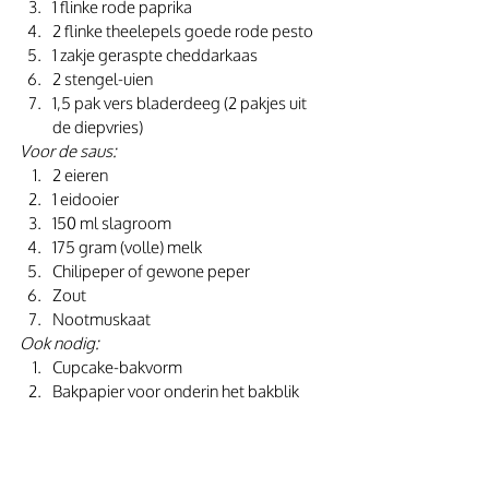
1 flinke rode paprika
2 flinke theelepels goede rode pesto
1 zakje geraspte cheddarkaas
2 stengel-uien
1,5 pak vers bladerdeeg (2 pakjes uit 
de diepvries)
Voor de saus:
2 eieren
1 eidooier
150 ml slagroom
175 gram (volle) melk
Chilipeper of gewone peper
Zout
Nootmuskaat
Ook nodig:
Cupcake-bakvorm
Bakpapier voor onderin het bakblik 