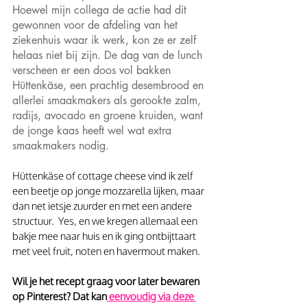
Hoewel mijn collega de actie had dit 
gewonnen voor de afdeling van het 
ziekenhuis waar ik werk, kon ze er zelf 
helaas niet bij zijn. De dag van de lunch 
verscheen er een doos vol bakken 
Hüttenkäse, een prachtig desembrood en 
allerlei smaakmakers als gerookte zalm, 
radijs, avocado en groene kruiden, want 
de jonge kaas heeft wel wat extra 
smaakmakers nodig. 
Hüttenkäse of cottage cheese vind ik zelf 
een beetje op jonge mozzarella lijken, maar 
dan net ietsje zuurder en met een andere 
structuur.  Yes, en we kregen allemaal een 
bakje mee naar huis en ik ging ontbijttaart 
met veel fruit, noten en havermout maken.
Wil je het recept graag voor later bewaren 
op Pinterest? Dat kan
 eenvoudig via deze 