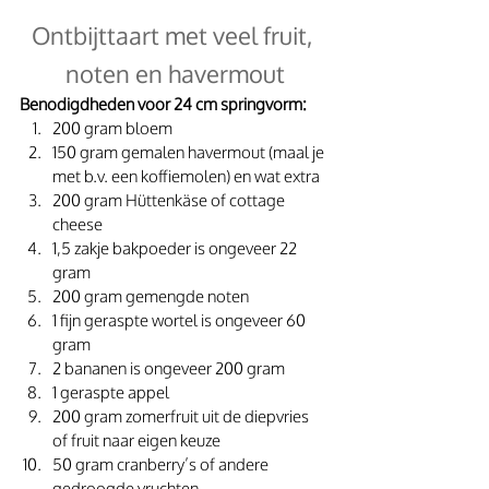
Ontbijttaart met veel fruit, 
noten en havermout
Benodigdheden voor 24 cm springvorm:
200 gram bloem
150 gram gemalen havermout (maal je 
met b.v. een koffiemolen) en wat extra
200 gram Hüttenkäse of cottage 
cheese
1,5 zakje bakpoeder is ongeveer 22 
gram
200 gram gemengde noten
1 fijn geraspte wortel is ongeveer 60 
gram
2 bananen is ongeveer 200 gram
1 geraspte appel
200 gram zomerfruit uit de diepvries 
of fruit naar eigen keuze
50 gram cranberry’s of andere 
gedroogde vruchten