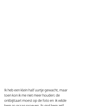
Ik heb een klein half uurtje gewacht, maar 
toen kon ik me niet meer houden: de 
ontbijttaart moest op de foto en  ik wilde 
hem zo graag proeven. Ik vind hem zelf 