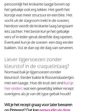
persoonlijk het krokante laagje boven op 
het gebakje ook erg lekker. Het geeft het 
korstje wat meer structuur en een bite. Het 
vocht uit de slagroom trekt in de soezen; 
hierdoor wordt de krokante laag langzaam 
iets zachter. Het beste kun je het gebakje 
vers of in ieder geval dezelfde dag opeten. 
Eventueel kun je de soezen  een dag eerder 
bakken. Vul ze dan op de dag van serveren. 
Liever tijgersoezen zonder 
kleurstof in de craquelinlaag?
Normaal bak je tijgersoezen zonder 
kleurstof. Eerder bakte ik Roosendaalertjes 
met een laagje. Hoe dit eruit ziet vind 
kun je 
hier vinden;
 wat een geweldig lekker recept 
overigens als je van dit type gebak houdt!
Wil je het recept graag voor later bewaren 
op Pinterest? Dat kan 
eenvoudig via deze 