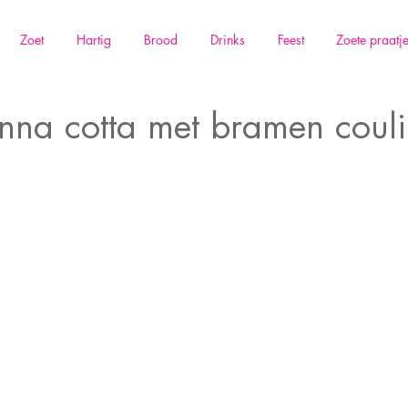
Zoet
Hartig
Brood
Drinks
Feest
Zoete praatj
anna cotta met bramen couli