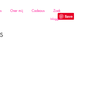
es
Over mij
Cadeaus
Zoek
Inloggen
s