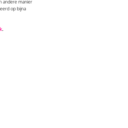
n andere manier 
eerd op bijna 
k
.