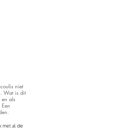
oulis niet 
 Wat is dit 
 en als 
 Een 
den.
 met al die 