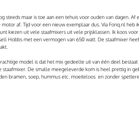
og steeds maar is toe aan een tehuis voor ouden van dagen. Af e
motor af. Tijd voor een nieuw exemplaar dus. Via Fonq.nl heb i
nt kiezen uit vele staafmixers uit vele prijsklassen. Ik koos voo
ell Hobbs met een vermogen van 650 watt. De staafmixer heeft
akt.
rachtige model is dat het mix gedeelte uit van één deel bestaat
ge staafmixer. De smalle meegeleverde kom is heel prettig in geb
en bramen, soep, hummus etc. moeiteloos  en zonder spetteren