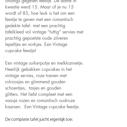
onlangs gegeven feestje. De dame in 
kwestie werd 15. Maar of je nu 15 
wordt of 85, hoe leuk is het om een 
feestje te geven met een romantisch 
gedekte tafel: met een prachtig 
tafelkleed vol vintage “tuttig” servies met 
prachtig gepoetste oude zilveren 
lepeltjes en vorkjes. Een Vintage 
cupcake feestje!
Een vintage suikerpotje en melkkannetje. 
Heerlijk gebakken cupcakes in het 
vintage servies, roze toeven met 
rolroosjes en glimmend gouden 
schoentjes,  tasjes en gouden 
glitters. Het liefst compleet met een 
vaasje rozen en romantisch oudroze 
kaarsen.  Een Vintage cupcake feestje.
De complete tafel juicht eigenlijk toe: