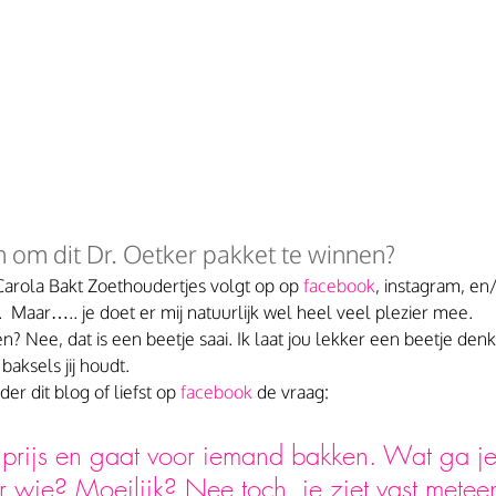
 om dit Dr. Oetker pakket te winnen?
 Carola Bakt Zoethoudertjes volgt op op 
facebook
, instagram, en/
.  Maar….. je doet er mij natuurlijk wel heel veel plezier mee.
en? Nee, dat is een beetje saai. Ik laat jou lekker een beetje de
aksels jij houdt.
r dit blog of liefst op
 facebook
 de vraag:
de prijs en gaat voor iemand bakken. Wat ga j
 wie? Moeilijk? Nee toch, je ziet vast metee