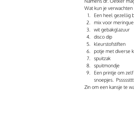
Namens dr. Oetker mag
Wat kun je verwachten i
Een heel gezellig bl
mix voor meringue
wit gebakglazuur
disco dip
kleurstofstiften
potje met diverse k
spuitzak
spuitmondje
Een printje om zel
snoepjes.  Pssssstt
Zin om een kansje te w