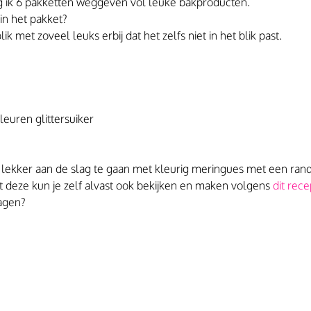
 ik 6 pakketten weggeven vol leuke bakproducten.
n het pakket? 
ik met zoveel leuks erbij dat het zelfs niet in het blik past.
leuren glittersuiker
f lekker aan de slag te gaan met kleurig meringues met een rand
tt deze kun je zelf alvast ook bekijken en maken volgens 
dit rece
agen?