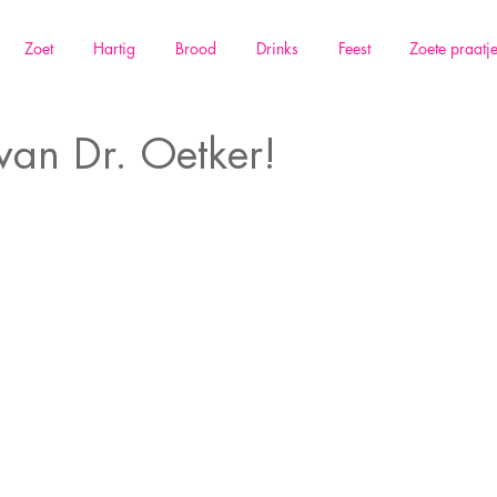
Zoet
Hartig
Brood
Drinks
Feest
Zoete praatj
van Dr. Oetker!