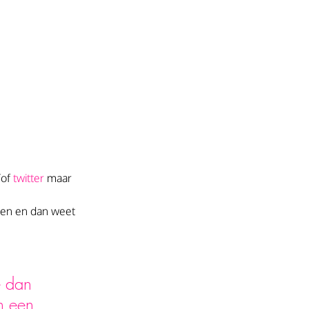
of 
twitter
 maar 
nken en dan weet 
e dan 
n een 