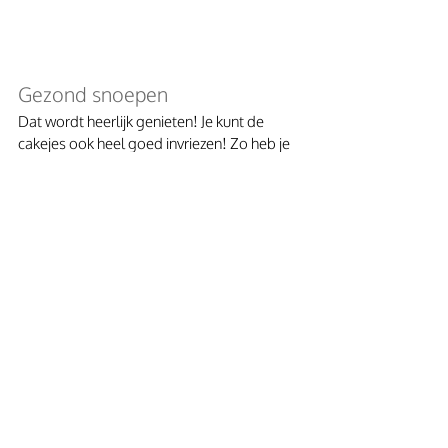
Gezond snoepen
Dat wordt heerlijk genieten! Je kunt de 
cakejes ook heel goed invriezen! Zo heb je 
altijd iets lekkers paraat bij plotselinge zin 
in gezond snoepen.
Gerelateerde posts