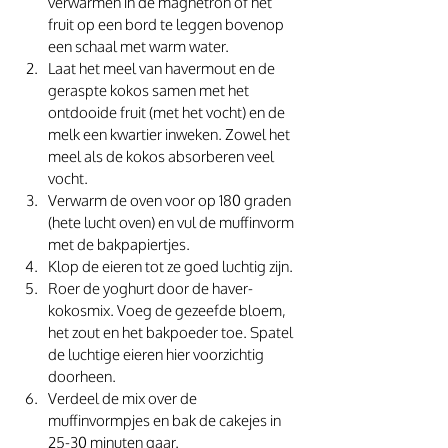
verwarmen in de magnetron of het 
fruit op een bord te leggen bovenop 
een schaal met warm water.
Laat het meel van havermout en de 
geraspte kokos samen met het 
ontdooide fruit (met het vocht) en de 
melk een kwartier inweken. Zowel het 
meel als de kokos absorberen veel 
vocht.
Verwarm de oven voor op 180 graden 
(hete lucht oven) en vul de muffinvorm 
met de bakpapiertjes. 
Klop de eieren tot ze goed luchtig zijn. 
Roer de yoghurt door de haver-
kokosmix. Voeg de gezeefde bloem, 
het zout en het bakpoeder toe. Spatel 
de luchtige eieren hier voorzichtig 
doorheen.
Verdeel de mix over de 
muffinvormpjes en bak de cakejes in 
25-30 minuten gaar.  