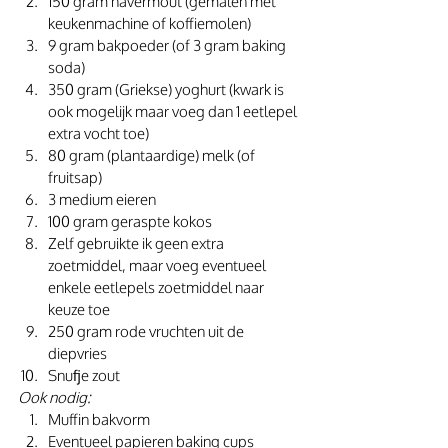
150 gram havermout (gemalen met 
keukenmachine of koffiemolen)
9 gram bakpoeder (of 3 gram baking 
soda)
350 gram (Griekse) yoghurt (kwark is 
ook mogelijk maar voeg dan 1 eetlepel 
extra vocht toe)
80 gram (plantaardige) melk (of 
fruitsap)
3 medium eieren
100 gram geraspte kokos
Zelf gebruikte ik geen extra 
zoetmiddel, maar voeg eventueel 
enkele eetlepels zoetmiddel naar 
keuze toe
250 gram rode vruchten uit de 
diepvries
Snufje zout
Ook nodig:
Muffin bakvorm
Eventueel papieren baking cups