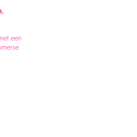
k.
met een 
zomerse 