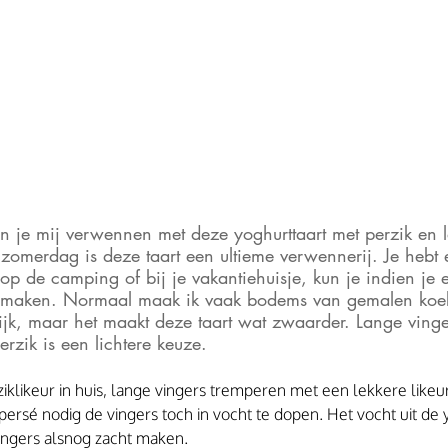
un je mij verwennen met deze yoghurttaart met perzik en l
merdag is deze taart een ultieme verwennerij. Je hebt e
p de camping of bij je vakantiehuisje, kun je indien je e
k maken. Normaal maak ik vaak bodems van gemalen koekj
rlijk, maar het maakt deze taart wat zwaarder. Lange ving
perzik is een lichtere keuze. 
iklikeur in huis, lange vingers tremperen met een lekkere likeur 
t persé nodig de vingers toch in vocht te dopen. Het vocht uit de
vingers alsnog zacht maken.