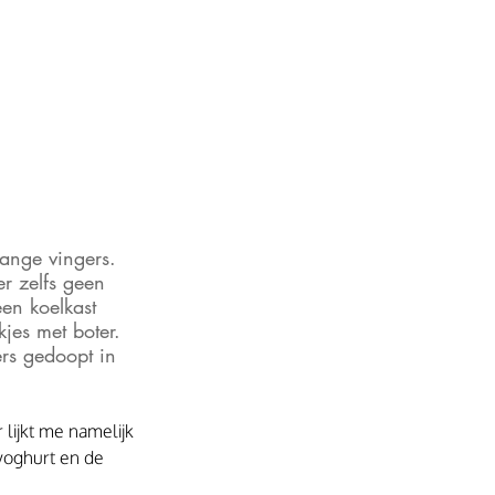
ange vingers. 
r zelfs geen 
en koelkast 
es met boter. 
ers gedoopt in 
lijkt me namelijk 
 yoghurt en de 