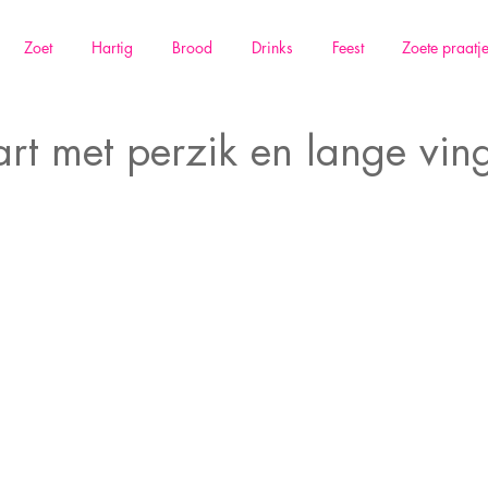
Zoet
Hartig
Brood
Drinks
Feest
Zoete praatj
art met perzik en lange vin