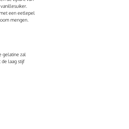
vanillesuiker. 
 met een eetlepel 
t-room mengen.  
 gelatine zal 
e laag stijf 