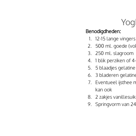
Yog
Benodigdheden:
12-15 lange vingers
500 ml. goede (vo
250 ml. slagroom
1 blik perziken of 4
5 blaadjes gelatine
3 bladeren gelatin
Eventueel ijsthee 
kan ook
2 zakjes vanillesui
Springvorm van 2