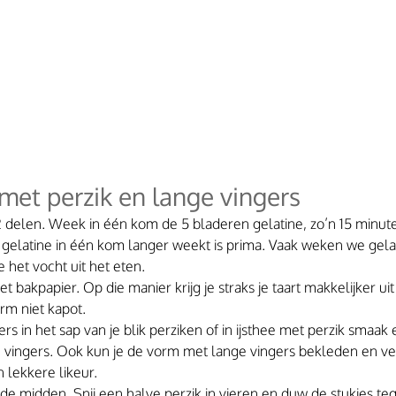
met perzik en lange vingers
2 delen. Week in één kom de 5 bladeren gelatine, zo’n 15 minute
 gelatine in één kom langer weekt is prima. Vaak weken we gelati
e het vocht uit het eten.
 bakpapier. Op die manier krijg je straks je taart makkelijker uit
orm niet kapot. 
rs in het sap van je blik perziken of in ijsthee met perzik smaak 
 vingers. Ook kun je de vorm met lange vingers bekleden en ve
lekkere likeur.
 de midden. Snij een halve perzik in vieren en duw de stukjes teg