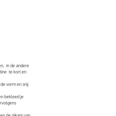
n,  in de andere 
ne  te kort en 
 de vorm en snij 
en bekleed je 
rvolgens 
en de zijkant van 