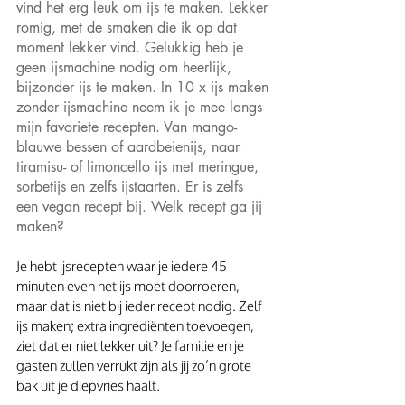
vind het erg leuk om ijs te maken. Lekker 
romig, met de smaken die ik op dat 
moment lekker vind. Gelukkig heb je 
geen ijsmachine nodig om heerlijk, 
bijzonder ijs te maken. In 10 x ijs maken 
zonder ijsmachine neem ik je mee langs 
mijn favoriete recepten. Van mango- 
blauwe bessen of aardbeienijs, naar 
tiramisu- of limoncello ijs met meringue, 
sorbetijs en zelfs ijstaarten. Er is zelfs 
een vegan recept bij. Welk recept ga jij 
maken? 
Je hebt ijsrecepten waar je iedere 45 
minuten even het ijs moet doorroeren, 
maar dat is niet bij ieder recept nodig. Zelf 
ijs maken; extra ingrediënten toevoegen, 
ziet dat er niet lekker uit? Je familie en je 
gasten zullen verrukt zijn als jij zo’n grote 
bak uit je diepvries haalt.