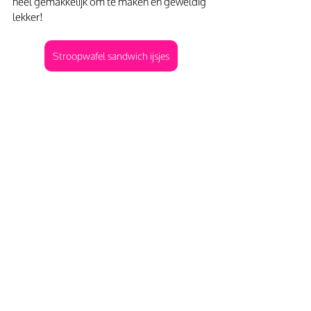
heel gemakkelijk om te maken en geweldig 
lekker! 
Stroopwafel sandwich ijsjes