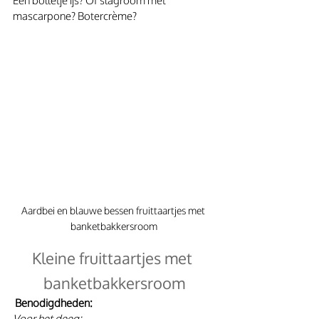
Een bolletje ijs? Of slagroom met 
mascarpone? Botercrème? 
Aardbei en blauwe bessen fruittaartjes met 
banketbakkersroom
Kleine fruittaartjes met 
banketbakkersroom
Benodigdheden:
Voor het deeg: