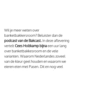
Wil je meer weten over 
banketbakkersroom? Beluister dan de 
podcast van de Bakcast.
 In deze aflevering 
vertelt
 Cees Holtkamp bijna 
een uur lang 
over banketbakkesroom en de vele 
varianten. Waarom Nederlandes zoveel 
van de kleur geel houden en waarom we 
eieren eten met Pasen. Dit en nog veel 
meer kun je beluisteren bij spotify 
via deze 
link
. 
Wil je meer weten over 
banketbakkersroom? In de podcast De 
Bakcast vertelt Cees Holtkamp bijna een 
uWWur lang over banketbakkersroom en 
vele varianten. 