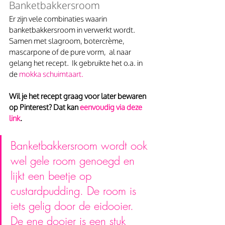
Banketbakkersroom
Er zijn vele combinaties waarin 
banketbakkersroom in verwerkt wordt. 
Samen met slagroom, botercrème, 
mascarpone of de pure vorm,  al naar 
gelang het recept.  Ik gebruikte het o.a. in 
de 
mokka schuimtaart
. 
Wil je het recept graag voor later bewaren 
op Pinterest? Dat kan
 eenvoudig via deze 
link
.
Banketbakkersroom wordt ook 
wel gele room genoegd en 
lijkt een beetje op 
custardpudding. De room is 
iets gelig door de eidooier. 
De ene dooier is een stuk 