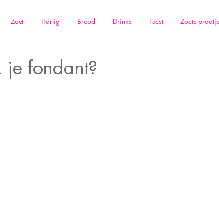
Zoet
Hartig
Brood
Drinks
Feest
Zoete praatj
je fondant?