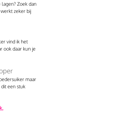
e lagen? Zoek dan 
werkt zeker bij 
r vind ik het 
r ook daar kun je 
koper
poedersuiker maar 
dit een stuk 
k.