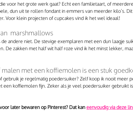
die voor het grote werk gaat? Echt een familietaart, of meerder
ele, dun uit te rollen fondant in emmers van meerder kilo’s. Dit 
er. Voor klein projecten of cupcakes vind ik het wel ideaal!
van  marshmallows
de andere niet. De stevige exemplaren met een dun laagje suike
n. De zakken met half wit half roze vind ik het minst lekker, maa
f malen met een koffiemolen is een stuk goed
f gebruik je regelmatig poedersuiker? Zelf koop ik nooit meer 
een koffiemolen fijn. Zeker als je veel poedersuiker gebruikt is 
 voor later bewaren op Pinterest? Dat kan 
eenvoudig via deze lin