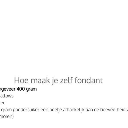
 Hoe maak je zelf fondant 
ngeveer 400 gram
mallows
ter
ram poedersuiker een beetje afhankelijk aan de hoeveelheid wa
emolen)