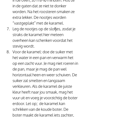
in de oven; zo’n 8-10 minuten. Hou ze 
in de gaten dat ze niet te donker 
worden. Na het roosteren smaken ze 
extra lekker. De nootjes worden 
“vastgeplakt” met de karamel. 
Leg de nootjes op de slofjes, zodat je 
straks de karamel hier meteen 
overheen kan schenken voordat het 
stevig wordt.  
Voor de karamel: doe de suiker met 
het water in een pan en verwarm het 
op een zacht vuur. Je mag niet roeren in 
de pan, maar je mag de pan wel 
horizontaal heen en weer schuiven. De 
suiker zal smelten en langzaam 
verkleuren. Als de karamel de juiste 
kleur heeft naar jou smaak, mag het 
vuur uit en voeg je voorzichtig de boter 
erdoor. Let op;  de karamel kan 
schrikken van de koude boter. De 
boter maakt de karamel iets zachter, 