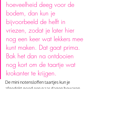
hoeveelheid deeg voor de 
bodem, dan kun je 
bijvoorbeeld de helft in 
vriezen, zodat je later hier 
nog een keer wat lekkers mee 
kunt maken. Dat gaat prima. 
Bak het dan na ontdooien 
nog kort om de taartje wat 
krokanter te krijgen.
De mini notensloffen taartjes kun je 
afgedekt goed een paar dagen bewaren 
maar vers gebakken….. dan vind ik de 
bodem toch het allerlekkerst!  Eet 
smakelijk.