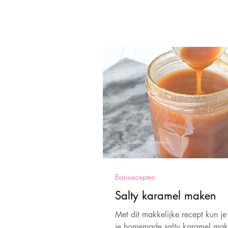
Basisrecepten
Salty karamel maken
Met dit makkelijke recept kun je 
je homemade salty karamel mak