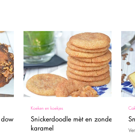
Koeken en koekjes
Cak
e down
Snickerdoodle mèt en zonder
Sn
karamel
Ve