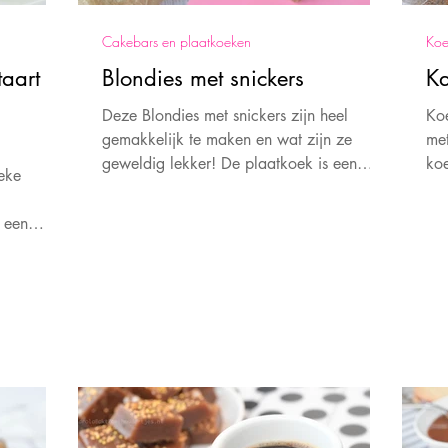
Cakebars en plaatkoeken
Koe
taart
Blondies met snickers
Ka
Deze Blondies met snickers zijn heel
Koe
gemakkelijk te maken en wat zijn ze
me
geweldig lekker! De plaatkoek is een
koe
ieke
ideaal om uit te delen.
Dat
 een