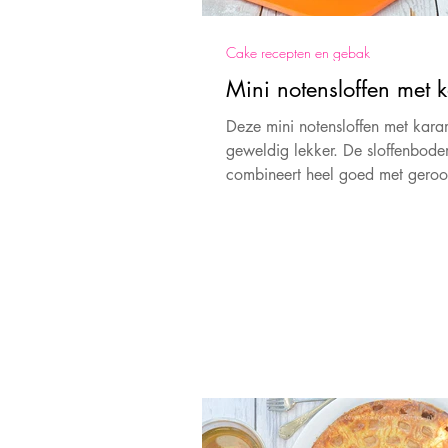
Cake recepten en gebak
Mini notensloffen met 
Deze mini notensloffen met kara
geweldig lekker. De sloffenbod
combineert heel goed met geroo
noten en karamel.