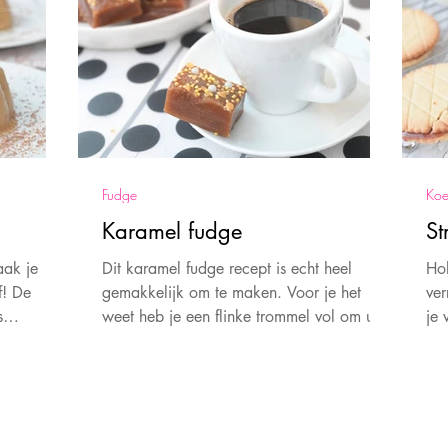
Fudge
Koe
Karamel fudge
St
aak je
Dit karamel fudge recept is echt heel
Ho
f! De
gemakkelijk om te maken. Voor je het
ver
s
weet heb je een flinke trommel vol om uit
je 
k.
te delen. Heerlijk!
st