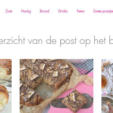
Zoet
Hartig
Brood
Drinks
Feest
Zoete praatj
rzicht van de post op het 