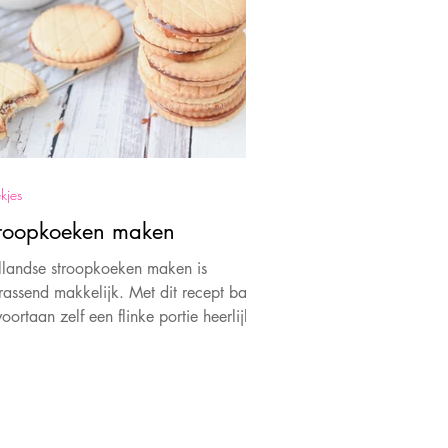
kjes
roopkoeken maken
llandse stroopkoeken maken is
rassend makkelijk. Met dit recept bak
voortaan zelf een flinke portie heerlijke
roopkoeken!