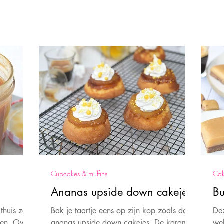
Cupcakes & muffins
Cak
Ananas upside down cakejes
Bu
thuis zelf
Bak je taartje eens op zijn kop zoals deze
Dez
en. Over
ananas upside down cakejes. De karamel
wel