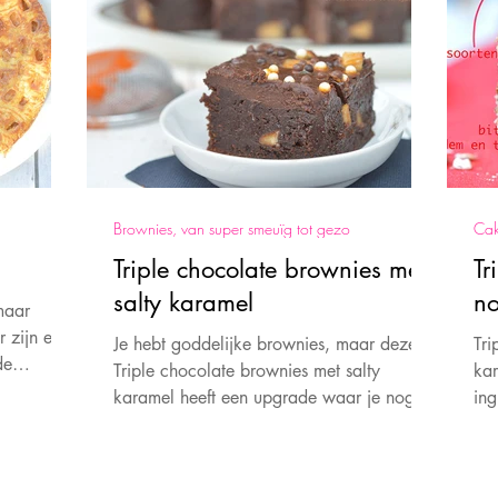
Brownies, van super smeuïg tot gezo
Cak
Triple chocolate brownies met
Tr
salty karamel
no
maar
r zijn en
Je hebt goddelijke brownies, maar deze
Tri
de
Triple chocolate brownies met salty
kar
karamel heeft een upgrade waar je nog
ing
meer blije reacties bij zul
va