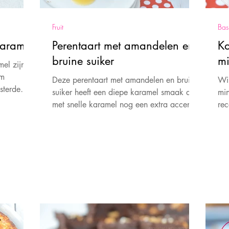
Fruit
Bas
karamel
Perentaart met amandelen en
Ka
bruine suiker
mi
mel zijn
em
Deze perentaart met amandelen en bruine
Wil
sterde
suiker heeft een diepe karamel smaak dat
min
met snelle karamel nog een extra accent
rec
krijgt. Herfsttijd!
gas