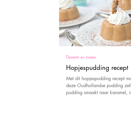
Desserts en toetjes
Hopjespudding recept
Met dit hopjespudding recept m
deze Oudhollandse pudding zel
pudding smaakt naar karamel, i
gemakkelijk te maken en heerlij