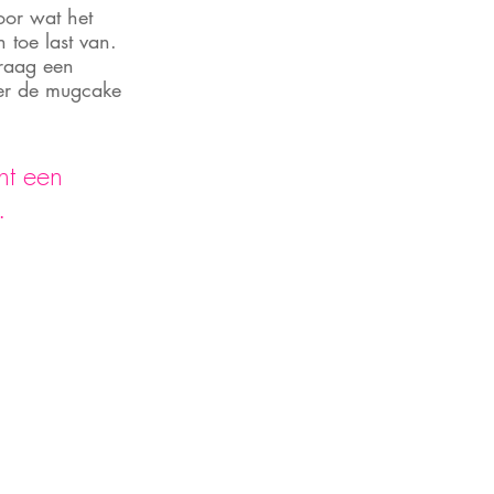
oor wat het 
 toe last van. 
graag een 
ter de mugcake 
ht een 
. 