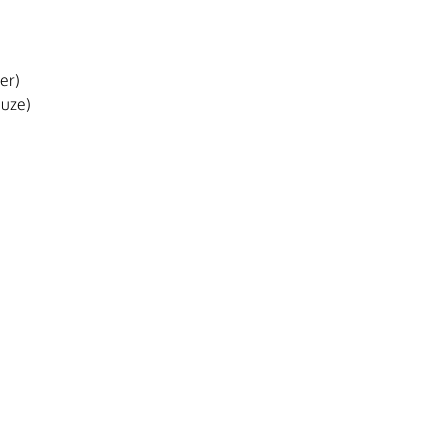
er)
euze)