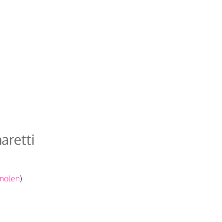
aretti
emolen
)