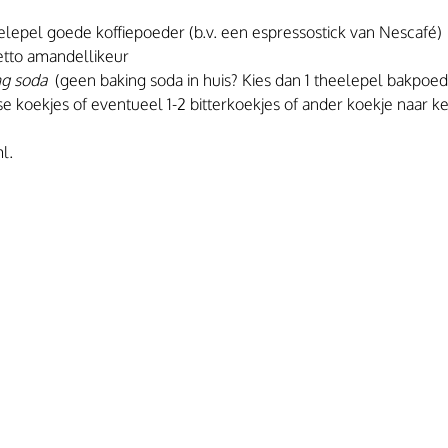
heelepel goede koffiepoeder (b.v. een espressostick van Nescafé)
etto amandellikeur
ng soda
  (geen baking soda in huis? Kies dan 1 theelepel bakpoed
nse koekjes of eventueel 1-2 bitterkoekjes of ander koekje naar k
l.