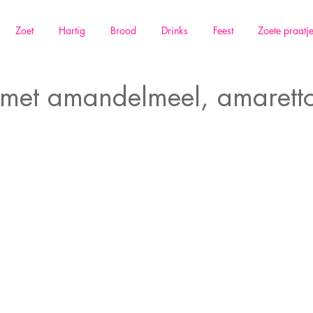
Zoet
Hartig
Brood
Drinks
Feest
Zoete praatj
met amandelmeel, amarett