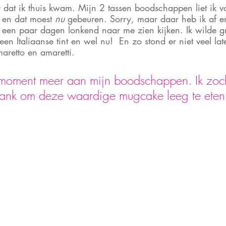
dat ik thuis kwam. Mijn 2 tassen boodschappen liet ik v
 en dat moest 
nu
 gebeuren. Sorry, maar daar heb ik af en
l een paar dagen lonkend naar me zien kijken. Ik wilde 
n Italiaanse tint en wel nu!  En zo stond er niet veel la
retto en amaretti.
 moment meer aan mijn boodschappen. Ik zoc
bank om deze waardige mugcake leeg te eten