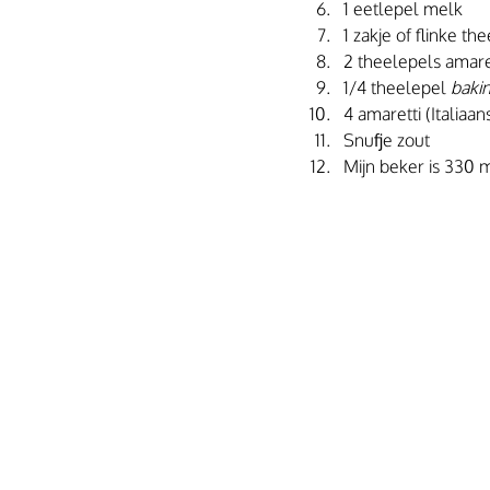
1 eetlepel melk
1 zakje of flinke t
2 theelepels amar
1/4 theelepel 
baki
4 amaretti (Italiaa
Snufje zout
Mijn beker is 330 m