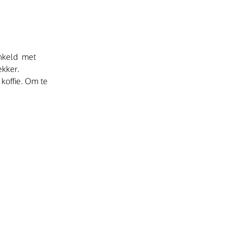
nkeld  met 
ekker.
koffie. Om te 