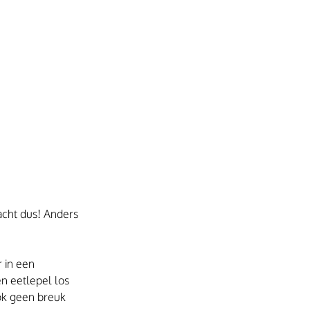
acht dus! Anders 
 in een 
n eetlepel los 
ook geen breuk 