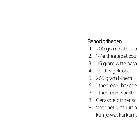
Benodigdheden
200 gram boter o
1/4e theelepel zou
115 gram witte bast
1 ei, los geklopt
265 gram bloem
1 theelepel bakpo
1 theelepel vanille
Geraspte citroensc
Voor het glazuur: p
kun je wat kurkuma 