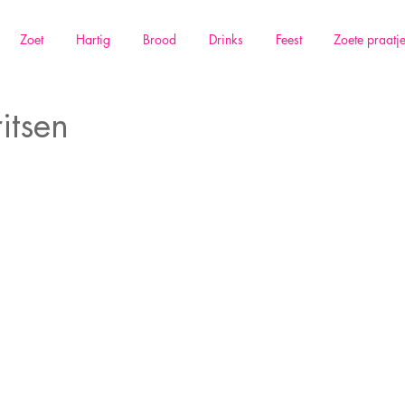
Zoet
Hartig
Brood
Drinks
Feest
Zoete praatj
itsen