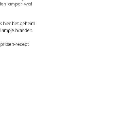
eten amper wat 
k hier het geheim 
n lampje branden. 
pritsen-recept 