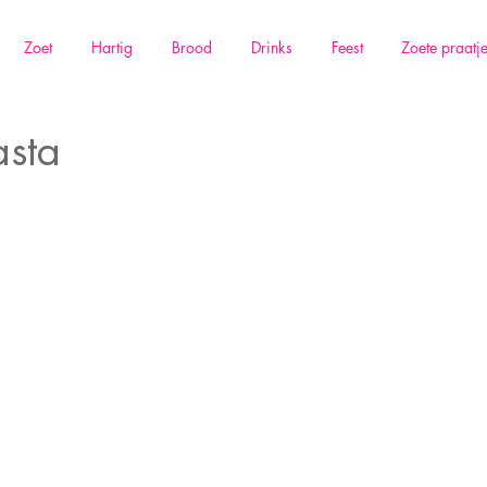
Zoet
Hartig
Brood
Drinks
Feest
Zoete praatj
asta