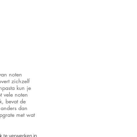
van noten 
vert zichzelf 
pasta kun je 
t vele noten 
k, bevat de 
 anders dan 
pgrate met wat 
ok te verwerken in 