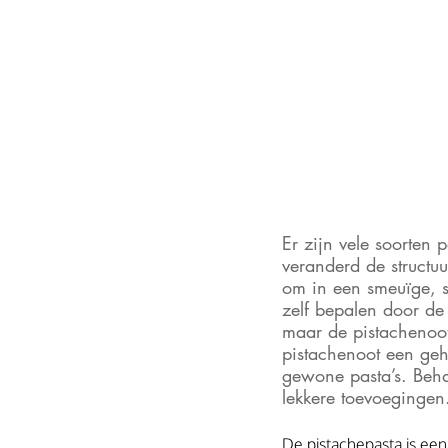
Er zijn vele soorten 
veranderd de structuu
om in een smeuïge, s
zelf bepalen door de
maar de pistachenoot
pistachenoot een geh
gewone pasta’s. Beha
lekkere toevoegingen
De pistachepasta is een 