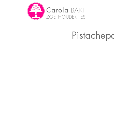
Carola
BAKT
ZOETHOUDERTJES
Pistachep