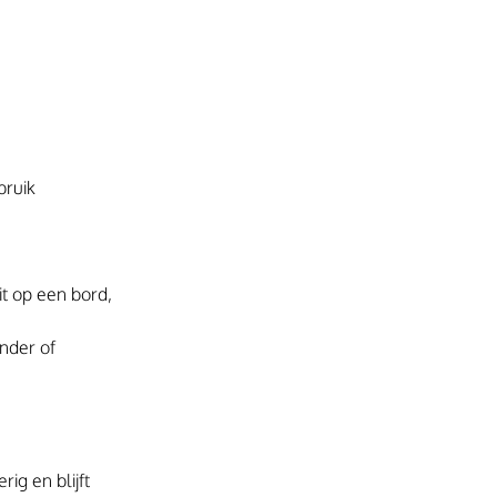
bruik 
t op een bord, 
nder of 
ig en blijft 