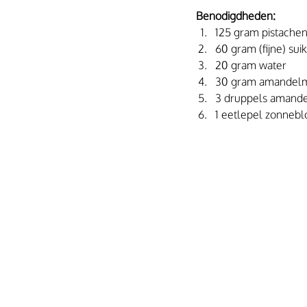
 Benodigdheden:
125 gram pistachen
60 gram (fijne) sui
20 gram water
30 gram amandel
3 druppels amande
1 eetlepel zonneb