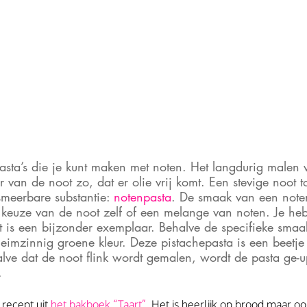
pasta’s die je kunt maken met noten. Het langdurig malen 
r van de noot zo, dat er olie vrij komt. Een stevige noot to
meerbare substantie: 
notenpasta
. De smaak van een noten
 keuze van de noot zelf of een melange van noten. Je heb
 is een bijzonder exemplaar. Behalve de specifieke smaa
eimzinnig groene kleur. Deze pistachepasta is een beetje
lve dat de noot flink wordt gemalen, wordt de pasta ge-u
.
recept uit 
het bakboek “Taart”
. Het is heerlijk op brood maar o