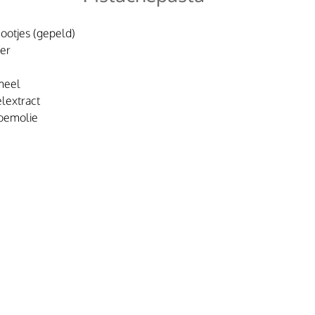
ootjes (gepeld)
ker
meel
lextract
loemolie